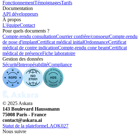
Fonctionnement
Témoignages
Tarifs
Documentation
API développeurs
À propos
L'équipe
Contact
Pour quels documents ?
Compte-rendu consultation
Courrier confrère/consoeur
Compte-rendu
de pose d'implant
Certificat médical initial
Ordonnance
Certificat
médical de contre indication
Compte-rendu cone beam
Certificat
médical de présence
Fiche laboratoire
Gestion des données
Sécurité
Interopérabilité
Compliance
© 2025 Askara
143 Boulevard Haussmann
75008 Paris - France
contact@askara.ai
Statut de la plateforme
LAQK027
Nous suivre