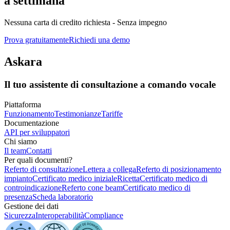
a settimana
Nessuna carta di credito richiesta - Senza impegno
Prova gratuitamente
Richiedi una demo
Askara
Il tuo assistente di consultazione a comando vocale
Piattaforma
Funzionamento
Testimonianze
Tariffe
Documentazione
API per sviluppatori
Chi siamo
Il team
Contatti
Per quali documenti?
Referto di consultazione
Lettera a collega
Referto di posizionamento
impianto
Certificato medico iniziale
Ricetta
Certificato medico di
controindicazione
Referto cone beam
Certificato medico di
presenza
Scheda laboratorio
Gestione dei dati
Sicurezza
Interoperabilità
Compliance