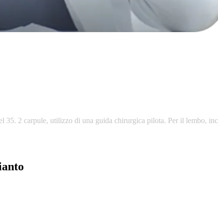
el
35.
2
carpule,
utilizzo
di
una
guida
chirurgica
pilota.
Per
il
lembo,
inc
ianto