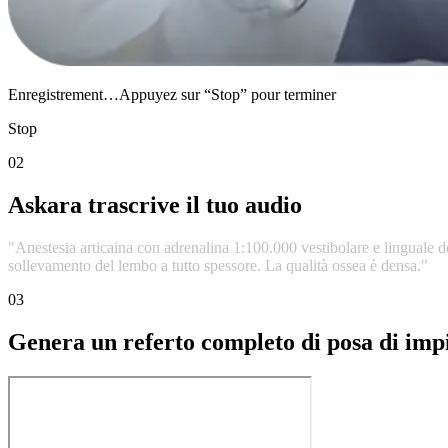
Enregistrement…Appuyez sur “Stop” pour terminer
Stop
02
Askara trascrive il tuo audio
"Anestesia
articaina
con
adrenalina
1:100.000
vestibolare
e
linguale
d
sollevamento
del
lembo
a
tutto
spessore.
La
qualità
ossea
è
densa."
03
Genera un referto completo di posa di imp