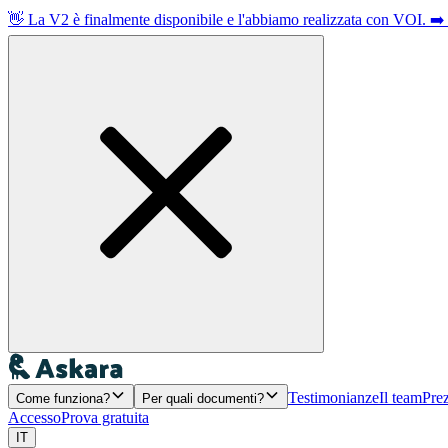
👋 La V2 è finalmente disponibile e l'abbiamo realizzata con VOI. ➡
Testimonianze
Il team
Prez
Come funziona?
Per quali documenti?
Accesso
Prova gratuita
IT