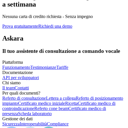
a settimana
Nessuna carta di credito richiesta - Senza impegno
Prova gratuitamente
Richiedi una demo
Askara
Il tuo assistente di consultazione a comando vocale
Piattaforma
Funzionamento
Testimonianze
Tariffe
Documentazione
API per sviluppatori
Chi siamo
Il team
Contatti
Per quali documenti?
Referto di consultazione
Lettera a collega
Referto di posizionamento
impianto
Certificato medico iniziale
Ricetta
Certificato medico di
controindicazione
Referto cone beam
Certificato medico di
presenza
Scheda laboratorio
Gestione dei dati
Sicurezza
Interoperabilità
Compliance