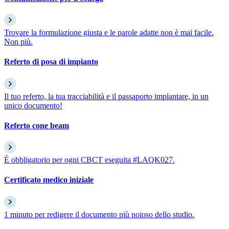
Trovare la formulazione giusta e le parole adatte non è mai facile.
Non più.
Referto di posa di impianto
Il tuo referto, la tua tracciabilità e il passaporto implantare, in un
unico documento!
Referto cone beam
È obbligatorio per ogni CBCT eseguita #LAQK027.
Certificato medico iniziale
1 minuto per redigere il documento più noioso dello studio.