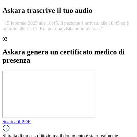
Askara trascrive il tuo audio
"15
febbraio
2025
alle
10:45.
Il
paziente
è
arrivato
alle
10:45
ed
è
ripartito
alle
11:15.
Era
per
una
visita
odontoiatrica."
03
Askara genera un certificato medico di
presenza
Scarica il PDF
Si tratta di un caso fittizio ma il documento è stato realmente