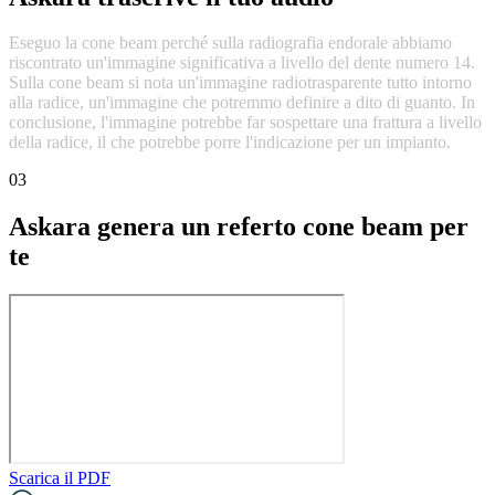
Eseguo
la
cone
beam
perché
sulla
radiografia
endorale
abbiamo
riscontrato
un'immagine
significativa
a
livello
del
dente
numero
14.
Sulla
cone
beam
si
nota
un'immagine
radiotrasparente
tutto
intorno
alla
radice,
un'immagine
che
potremmo
definire
a
dito
di
guanto.
In
conclusione,
l'immagine
potrebbe
far
sospettare
una
frattura
a
livello
della
radice,
il
che
potrebbe
porre
l'indicazione
per
un
impianto.
03
Askara genera un referto cone beam per
te
Scarica il PDF