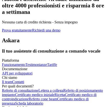
oltre 4000 professionisti
e risparmia 8 ore
a settimana
Nessuna carta di credito richiesta - Senza impegno
Prova gratuitamente
Richiedi una demo
Askara
Il tuo assistente di consultazione a comando vocale
Piattaforma
Funzionamento
Testimonianze
Tariffe
Documentazione
API per sviluppatori
Chi siamo
Il team
Contatti
Per quali documenti?
Referto di consultazione
Lettera a collega
Referto di posizionamento
impianto
Certificato medico iniziale
Ricetta
Certificato medico di
controindicazione
Referto cone beam
Certificato medico di
presenza
Scheda laboratorio